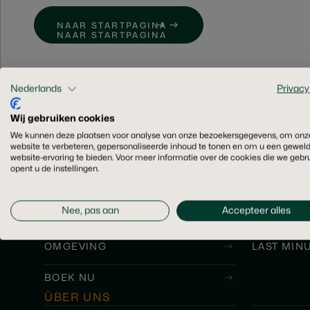
NAAR STARTPAGINA
NAAR STARTPAGINA
Nederlands
Privacy
Wij gebruiken cookies
We kunnen deze plaatsen voor analyse van onze bezoekersgegevens, om onz
website te verbeteren, gepersonaliseerde inhoud te tonen en om u een gewel
website-ervaring te bieden. Voor meer informatie over de cookies die we gebr
HOTEL GROSSFELD
opent u de instellingen.
KAMERS
ARRANGE
Nee, pas aan
Accepteer alles
RESTAURANT
WELLNES
OMGEVING
LAST MIN
BOEK NU
ÜBER UNS