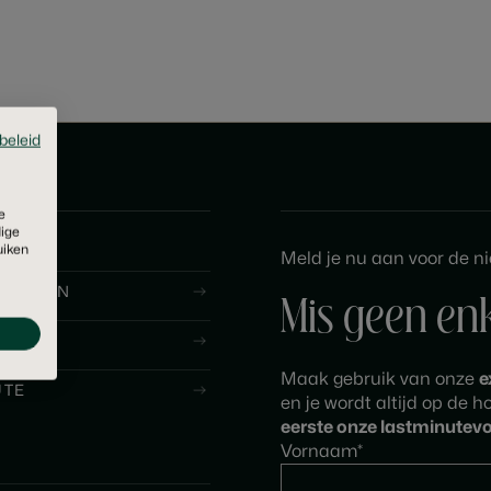
beleid
e
dige
uiken
Meld je nu aan voor de n
MENTEN
Mis geen en
S
Maak gebruik van onze
e
UTE
en je wordt altijd op de 
eerste onze lastminutevo
Vornaam*