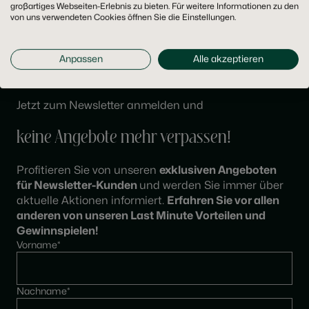
großartiges Webseiten-Erlebnis zu bieten. Für weitere Informationen zu den
von uns verwendeten Cookies öffnen Sie die Einstellungen.
Tel:
+49 (0) 5922 77770
Mail:
info@grossfeld.de
Anpassen
Alle akzeptieren
KONTAKTFORMULAR
Jetzt zum Newsletter anmelden und
keine Angebote mehr verpassen!
Profitieren Sie von unseren
exklusiven Angeboten
für Newsletter-Kunden
und werden Sie immer über
aktuelle Aktionen informiert.
Erfahren Sie vor allen
anderen von unseren Last Minute Vorteilen und
Gewinnspielen!
Vorname*
Nachname*