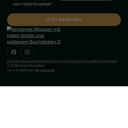
vom Hotel Grossfeld.*
Internetnutzungsvereinbarung
Impressum
Datenschutz
Barrierefreiheit
© 2026 Hotel Grossfeld
♥
mit
erstellt von
48 concepts