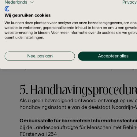
Nederlands
Privacy
ons op – wij helpen u graag verder.
Wij gebruiken cookies
Hotel Grossfeld GmbH & Co. KG
We kunnen deze plaatsen voor analyse van onze bezoekersgegevens, om onz
Directeuren: Johannes Grossfeld en Manuela Gross
website te verbeteren, gepersonaliseerde inhoud te tonen en om u een gewel
website-ervaring te bieden. Voor meer informatie over de cookies die we gebr
Schloßstraße 6
opent u de instellingen.
D-48455 Bad Bentheim
Telefoon: +49 (0)5922 77770
E-mail:
info@grossfeld.de
Nee, pas aan
Accepteer alles
Wij streven ernaar uw verzoek binnen vijf werkdage
5. Handhavingsprocedur
Als u geen bevredigend antwoord ontvangt op uw 
handhavingsinstantie van de deelstaat Noordrijn-
Ombudsstelle für barrierefreie Informationstech
bij de Landesbeauftragte für Menschen met Behi
Fürstenwall 254