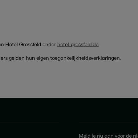
van Hotel Grossfeld onder
hotel-grossfeld.de
.
ers gelden hun eigen toegankelijkheidsverklaringen.
Meld je nu aan voor de n