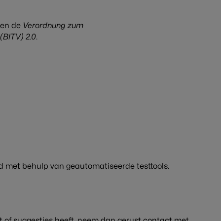
Verordnung zum
en de
(BITV) 2.0
.
rd met behulp van geautomatiseerde testtools.
t of suggesties heeft, neem dan gerust contact met