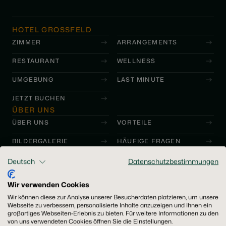
HOTEL GROSSFELD
ZIMMER
ARRANGEMENTS
RESTAURANT
WELLNESS
UMGEBUNG
LAST MINUTE
JETZT BUCHEN
ÜBER UNS
ÜBER UNS
VORTEILE
BILDERGALERIE
HÄUFIGE FRAGEN
KONTAKT
Deutsch
Datenschutzbestimmungen
Hotel Grossfeld GmbH & Co. KG
Schloßstraße 6
Wir verwenden Cookies
48455 Bad Bentheim
Wir können diese zur Analyse unserer Besucherdaten platzieren, um unsere
Webseite zu verbessern, personalisierte Inhalte anzuzeigen und Ihnen ein
Tel:
+49 (0) 5922 77770
großartiges Webseiten-Erlebnis zu bieten. Für weitere Informationen zu den
Mail:
info@grossfeld.de
von uns verwendeten Cookies öffnen Sie die Einstellungen.