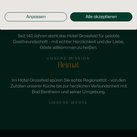
Anpassen
Alle akzeptieren
Gastfreundschaft
Seit 140 Jahren steht das Hotel Grossfeld für gelebte
Gastfreundschaft – mit echter Herzlichkeit und der Liebe,
Gäste willkommen zu heißen.
UNSERE MISSION
Heimat
Im Hotel Grossfeld spüren Sie echte Regionalität – von den
Zutaten unserer Küche bis zur herzlichen Verbundenheit mit
Bad Bentheim und seiner Umgebung.
UNSERE WERTE